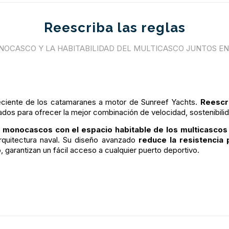
Reescriba las reglas
NOCASCO Y LA HABITABILIDAD DEL MULTICASCO JUNTOS EN
ciente de los catamaranes a motor de Sunreef Yachts.
Reescri
ñados para ofrecer la mejor combinación de velocidad, sostenibil
s monocascos con el espacio habitable de los multicascos
rquitectura naval. Su diseño avanzado
reduce la resistencia 
 garantizan un fácil acceso a cualquier puerto deportivo.