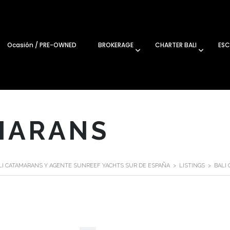
Ocasión / PRE-OWNED
BROKERAGE
CHARTER BALI
ESC
MARANS
ALI CATAMARANS Y AGENTE SUNREEF YACHTS SUR DE ESPAÑA
>
LISTINGS
>
BALI