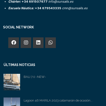
Chárter:
+34 691507677
info@sunsails.es
Escuela Náutica:
+34 679543335
cmn@sunsails.es
SOCIAL NETWORK
ÚLTIMAS NOTICIAS
BALI 7.0 -NEW-
Lagoon 46 MARILA 2023 catamarán de ocasión...