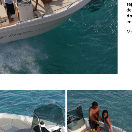
ta
de
do
en
Mo