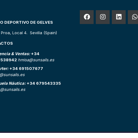
O DEPORTIVO DE GELVES
o Proa, Local 4. Sevilla (Spain)
ACTOS
encia & Ventas:
+34
2538942
hmisa@sunsails.es
rter:
+34 691507677
o@sunsails.es
uela Náutica:
+34 679543335
@sunsails.es