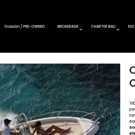
Ocasión / PRE-OWNED
BROKERAGE
CHARTER BALI
ESC
Vi
pe
na
eq
so
el