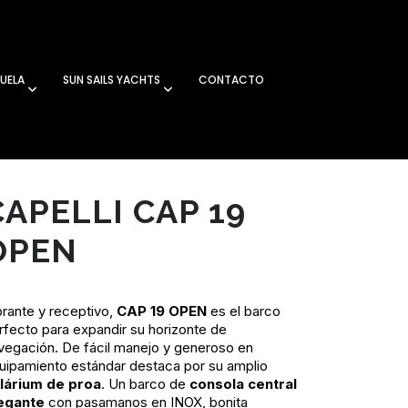
UELA
SUN SAILS YACHTS
CONTACTO
CAPELLI CAP 19
OPEN
brante y receptivo,
CAP 19 OPEN
es el barco
rfecto para expandir su horizonte de
vegación. De fácil manejo y generoso en
uipamiento estándar destaca por su amplio
lárium de proa
. Un barco de
consola central
egante
con pasamanos en INOX, bonita