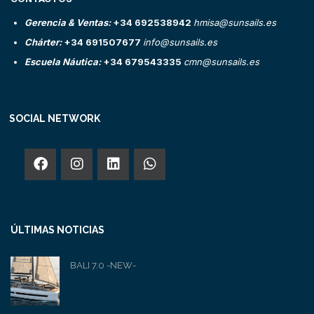
Gerencia & Ventas:
+34 692538942
hmisa@sunsails.es
Chárter:
+34 691507677
info@sunsails.es
Escuela Náutica:
+34 679543335
cmn@sunsails.es
SOCIAL NETWORK
ÚLTIMAS NOTICIAS
BALI 7.0 -NEW-