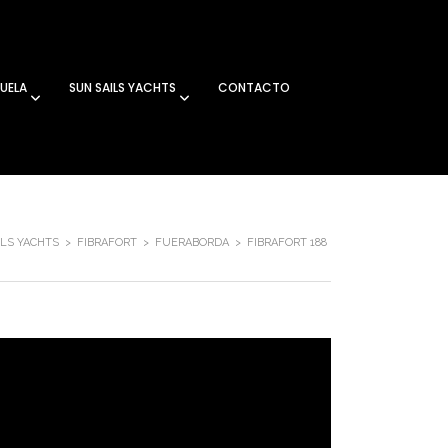
UELA
SUN SAILS YACHTS
CONTACTO
ILS YACHTS
>
FIBRAFORT
>
FUERABORDA
>
FIBRAFORT 188