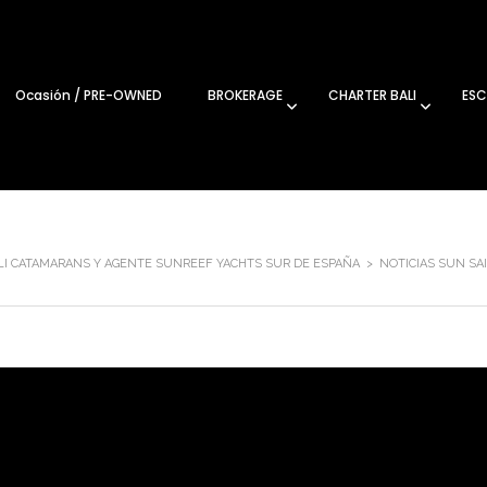
Ocasión / PRE-OWNED
BROKERAGE
CHARTER BALI
ESC
ALI CATAMARANS Y AGENTE SUNREEF YACHTS SUR DE ESPAÑA
>
NOTICIAS SUN SA