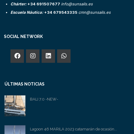
Chárter:
+34 691507677
info@sunsails.es
Escuela Náutica:
+34 679543335
cmn@sunsails.es
SOCIAL NETWORK
ÚLTIMAS NOTICIAS
BALI 7.0 -NEW-
Lagoon 46 MARILA 2023 catamarán de ocasión...