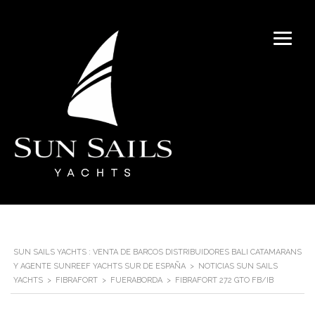
SUN SAILS YACHTS : VENTA DE BARCOS DISTRIBUIDORES BALI CATAMARANS
Y AGENTE SUNREEF YACHTS SUR DE ESPAÑA
>
NOTICIAS SUN SAILS
YACHTS
>
FIBRAFORT
>
FUERABORDA
>
FIBRAFORT 272 GTO FB/IB