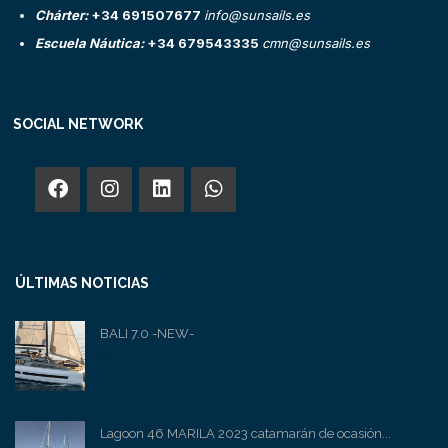
Chárter:
+34 691507677
info@sunsails.es
Escuela Náutica:
+34 679543335
cmn@sunsails.es
SOCIAL NETWORK
ÚLTIMAS NOTICIAS
BALI 7.0 -NEW-
Lagoon 46 MARILA 2023 catamarán de ocasión...