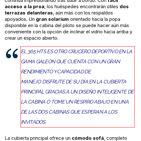
continúa impresionando tras subir a bordo. Con
fácil
acceso a la proa
, los huéspedes encontrarán útiles
dos
terrazas delanteras
, aún más con los respaldos
apoyados. Un
gran solarium
orientado hacia la popa
disponible en la cabina del piloto se puede hacer aún más
conveniente con la opción de inclinar el vidrio hacia arriba y
crear un espacio abierto.
EL 365 HTS ES OTRO CRUCERO DEPORTIVO EN LA
GAMA GALEON QUE CUENTA CON UN GRAN
RENDIMIENTO Y CAPACIDAD DE
MANEJO. DISFRUTE DE SU DÍA EN LA CUBIERTA
PRINCIPAL GRACIAS A UN DISEÑO INTELIGENTE DE
LA CABINA O TOME UN RESPIRO ABAJO EN UNA
DE LAS DOS CABINAS QUE ESPERAN A LOS
INVITADOS.
La cubierta principal ofrece un
cómodo sofá
, completo