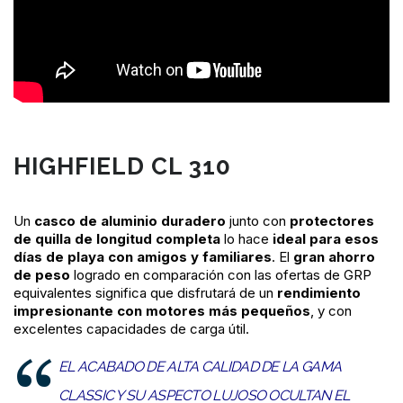
HIGHFIELD CL 310
Un
casco de aluminio duradero
junto con
protectores
de quilla de longitud completa
lo hace
ideal para esos
días de playa con amigos y familiares
.
El
gran ahorro
de peso
logrado en comparación con las ofertas de GRP
equivalentes significa que disfrutará de un
rendimiento
impresionante con motores más pequeños
, y con
excelentes capacidades de carga útil.
EL ACABADO DE ALTA CALIDAD DE LA GAMA
CLASSIC Y SU ASPECTO LUJOSO OCULTAN EL