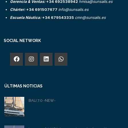
Gerencia & Ventas:
+34 692538942
hmisa@sunsails.es
Chárter:
+34 691507677
info@sunsails.es
Escuela Náutica:
+34 679543335
cmn@sunsails.es
SOCIAL NETWORK
ÚLTIMAS NOTICIAS
BALI 7.0 -NEW-