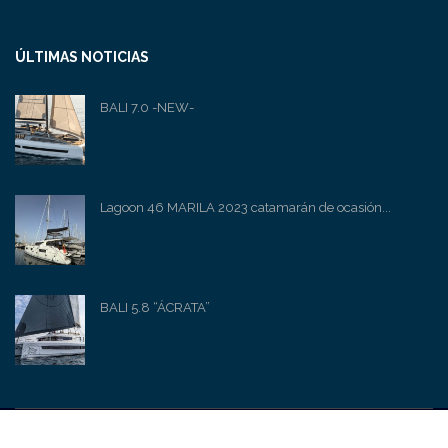
ÚLTIMAS NOTICIAS
BALI 7.0 -NEW-
Lagoon 46 MARILA 2023 catamarán de ocasión...
BALI 5.8 “ÁCRATA”
© 2023 SUN SAILS YACHTS I WEB DESIGN: HM