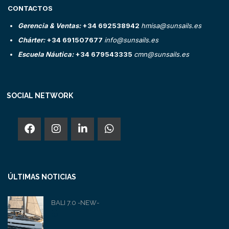
CONTACTOS
Gerencia & Ventas:
+34 692538942
hmisa@sunsails.es
Chárter:
+34 691507677
info@sunsails.es
Escuela Náutica:
+34 679543335
cmn@sunsails.es
SOCIAL NETWORK
ÚLTIMAS NOTICIAS
BALI 7.0 -NEW-