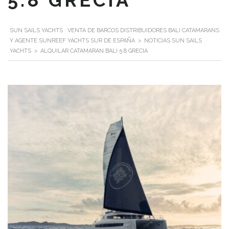
5.8 GRECIA
SUN SAILS YACHTS : VENTA DE BARCOS DISTRIBUIDORES BALI CATAMARANS
Y AGENTE SUNREEF YACHTS SUR DE ESPAÑA
>
NOTICIAS SUN SAILS
YACHTS
>
ALQUILAR CATAMARAN BALI 5.8 GRECIA