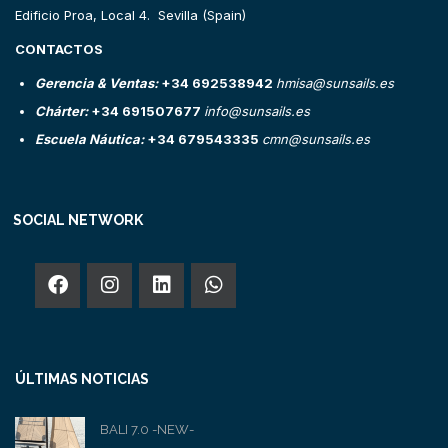
Edificio Proa, Local 4. Sevilla (Spain)
CONTACTOS
Gerencia & Ventas:
+34 692538942
hmisa@sunsails.es
Chárter:
+34 691507677
info@sunsails.es
Escuela Náutica:
+34 679543335
cmn@sunsails.es
SOCIAL NETWORK
ÚLTIMAS NOTICIAS
BALI 7.0 -NEW-