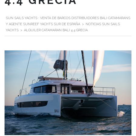
4.4 GRECIA
SUN SAILS YACHTS : VENTA DE BARCOS DISTRIBUIDORES BALI CATAMARANS
Y AGENTE SUNREEF YACHTS SUR DE ESPAÑA
>
NOTICIAS SUN SAILS
YACHTS
>
ALQUILER CATAMARAN BALI 4.4 GRECIA