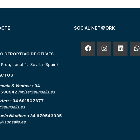
ACTE
SOCIAL NETWORK
O DEPORTIVO DE GELVES
o Proa, Local 4. Sevilla (Spain)
ACTOS
encia & Ventas:
+34
2538942
hmisa@sunsails.es
rter:
+34 691507677
o@sunsails.es
uela Náutica:
+34 679543335
@sunsails.es