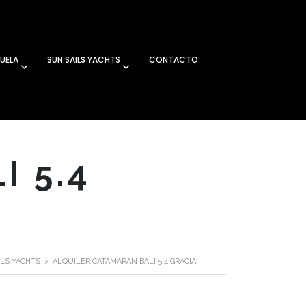
UELA
SUN SAILS YACHTS
CONTACTO
 5.4
ILS YACHTS
>
ALQUILER CATAMARAN BALI 5.4 GRACIA