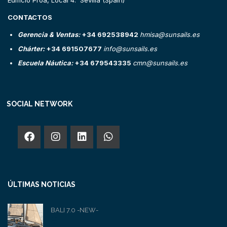
Edificio Proa, Local 4. Sevilla (Spain)
CONTACTOS
Gerencia & Ventas:
+34 692538942
hmisa@sunsails.es
Chárter:
+34 691507677
info@sunsails.es
Escuela Náutica:
+34 679543335
cmn@sunsails.es
SOCIAL NETWORK
ÚLTIMAS NOTICIAS
BALI 7.0 -NEW-