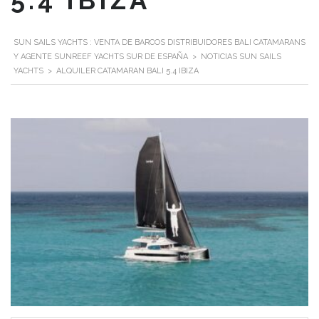
5.4 IBIZA
SUN SAILS YACHTS : VENTA DE BARCOS DISTRIBUIDORES BALI CATAMARANS
Y AGENTE SUNREEF YACHTS SUR DE ESPAÑA
>
NOTICIAS SUN SAILS
YACHTS
>
ALQUILER CATAMARAN BALI 5.4 IBIZA