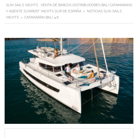
SUN SAILS YACHTS : VENTA DE BARCOS DISTRIBUIDORES BALI CATAMARANS
Y AGENTE SUNREEF YACHTS SUR DE ESPAÑA
>
NOTICIAS SUN SAILS
YACHTS
>
CATAMARÁN BALI 4.6