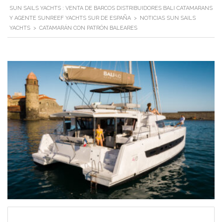
SUN SAILS YACHTS : VENTA DE BARCOS DISTRIBUIDORES BALI CATAMARANS
Y AGENTE SUNREEF YACHTS SUR DE ESPAÑA
>
NOTICIAS SUN SAILS
YACHTS
>
CATAMARÁN CON PATRÓN BALEARES