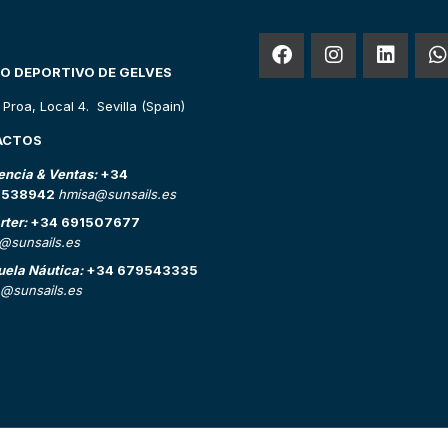
O DEPORTIVO DE GELVES
o Proa, Local 4. Sevilla (Spain)
ACTOS
encia & Ventas:
+34
2538942
hmisa@sunsails.es
rter:
+34 691507677
o@sunsails.es
uela Náutica:
+34 679543335
@sunsails.es