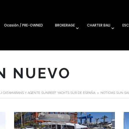
Ocasión / PRE-OWNED
BROKERAGE
CHARTER BALI
ESC
N NUEVO
ALI CATAMARANS Y AGENTE SUNREEF YACHTS SUR DE ESPAÑA
>
NOTICIAS SUN SA