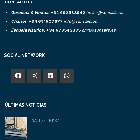
CONTACTOS
Gerencia & Ventas:
+34 692538942
hmisa@sunsails.es
Chárter:
+34 691507677
info@sunsails.es
Escuela Náutica:
+34 679543335
cmn@sunsails.es
SOCIAL NETWORK
ÚLTIMAS NOTICIAS
BALI 7.0 -NEW-