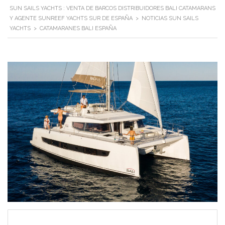
SUN SAILS YACHTS : VENTA DE BARCOS DISTRIBUIDORES BALI CATAMARANS
Y AGENTE SUNREEF YACHTS SUR DE ESPAÑA
>
NOTICIAS SUN SAILS
YACHTS
>
CATAMARANES BALI ESPAÑA