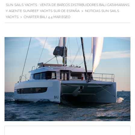
SUN SAILS YACHTS : VENTA DE BARCOS DISTRIBUIDORES BALI CATAMARANS
Y AGENTE SUNREEF YACHTS SUR DE ESPAÑA
>
NOTICIAS SUN SAILS
YACHTS
>
CHARTER BALI 4.4 MAR EGEO