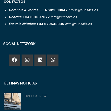
CONTACTOS
Gerencia & Ventas:
+34 692538942
hmisa@sunsails.es
Chárter:
+34 691507677
info@sunsails.es
Escuela Náutica:
+34 679543335
cmn@sunsails.es
SOCIAL NETWORK
ÚLTIMAS NOTICIAS
BALI 7.0 -NEW-