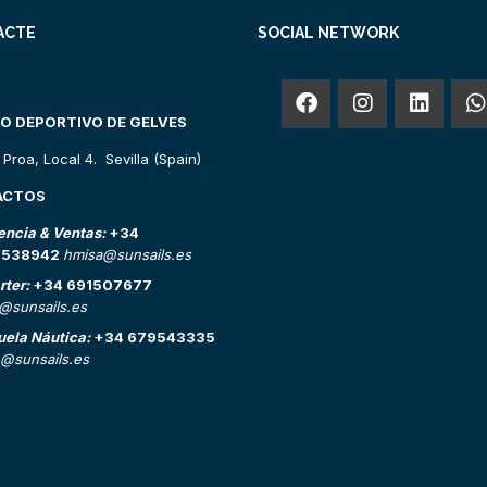
ACTE
SOCIAL NETWORK
O DEPORTIVO DE GELVES
o Proa, Local 4. Sevilla (Spain)
ACTOS
encia & Ventas:
+34
2538942
hmisa@sunsails.es
rter:
+34 691507677
o@sunsails.es
uela Náutica:
+34 679543335
@sunsails.es