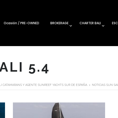
Ocasión / PRE-OWNED
BROKERAGE
CHARTER BALI
ESC
LI 5.4
ALI CATAMARANS Y AGENTE SUNREEF YACHTS SUR DE ESPAÑA
>
NOTICIAS SUN SA