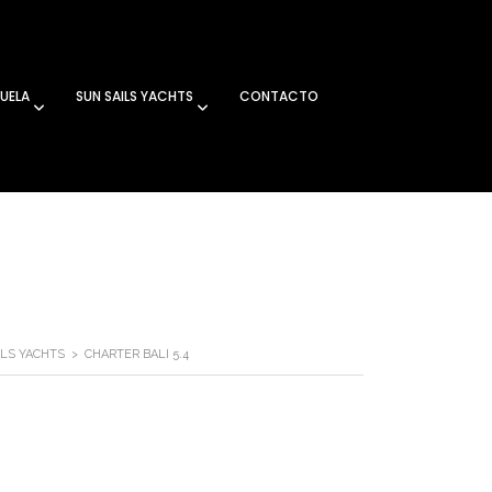
UELA
SUN SAILS YACHTS
CONTACTO
ILS YACHTS
>
CHARTER BALI 5.4