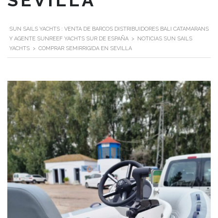
SEVILLA
SUN SAILS YACHTS : VENTA DE BARCOS DISTRIBUIDORES BALI CATAMARANS
Y AGENTE SUNREEF YACHTS SUR DE ESPAÑA
>
NOTICIAS SUN SAILS
YACHTS
>
COMPRAR SEMIRRIGIDA EN SEVILLA