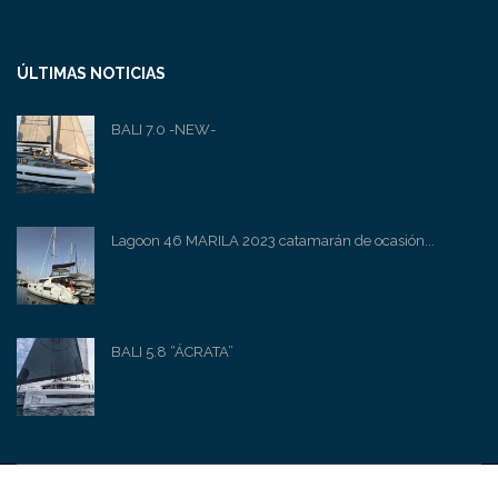
ÚLTIMAS NOTICIAS
BALI 7.0 -NEW-
Lagoon 46 MARILA 2023 catamarán de ocasión...
BALI 5.8 “ÁCRATA”
© 2023 SUN SAILS YACHTS I WEB DESIGN: HM