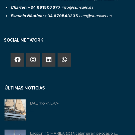
Chárter:
+34 691507677
info@sunsails.es
Escuela Náutica:
+34 679543335
cmn@sunsails.es
SOCIAL NETWORK
ÚLTIMAS NOTICIAS
BALI 7.0 -NEW-
Lagoon 46 MARILA 2023 catamarán de ocasión...