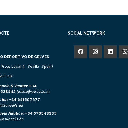
ACTE
SOCIAL NETWORK
O DEPORTIVO DE GELVES
o Proa, Local 4. Sevilla (Spain)
ACTOS
encia & Ventas:
+34
2538942
hmisa@sunsails.es
rter:
+34 691507677
o@sunsails.es
uela Náutica:
+34 679543335
@sunsails.es