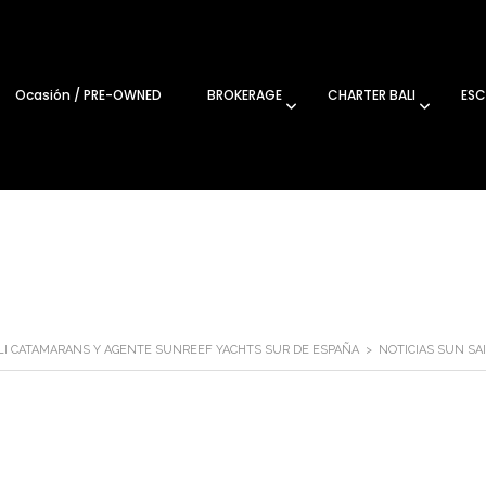
Ocasión / PRE-OWNED
BROKERAGE
CHARTER BALI
ESC
ALI CATAMARANS Y AGENTE SUNREEF YACHTS SUR DE ESPAÑA
>
NOTICIAS SUN SA