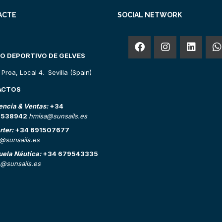
ACTE
SOCIAL NETWORK
O DEPORTIVO DE GELVES
o Proa, Local 4. Sevilla (Spain)
ACTOS
encia & Ventas:
+34
2538942
hmisa@sunsails.es
rter:
+34 691507677
o@sunsails.es
uela Náutica:
+34 679543335
@sunsails.es