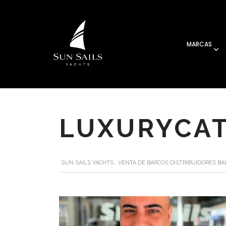
MARCAS
LUXURYCA
SUN SAILS YACHTS : VENTA DE BARCOS DISTRIBUIDORES B