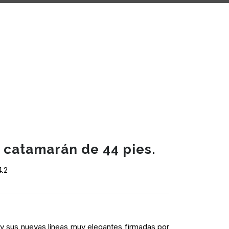
 catamarán de 44 pies.
.2
y sus nuevas líneas muy elegantes firmadas por