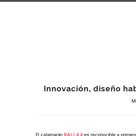
Innovación, diseño ha
M
El catamarán
BALI 4.4
es reconocible a primera