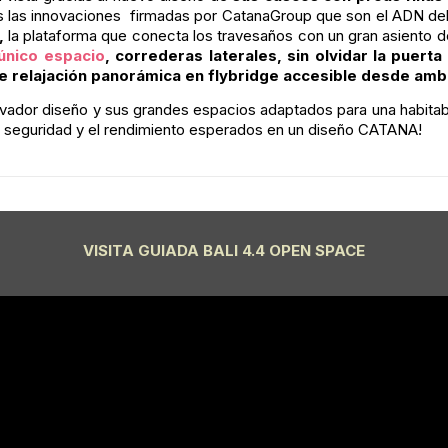
das las innovaciones firmadas por CatanaGroup que son el ADN
l,
la plataforma que conecta los travesaños con un gran asiento de
único espacio
, correderas laterales, sin olvidar la puert
e relajación panorámica en flybridge accesible desde amb
vador diseño y sus grandes espacios adaptados para una habitabili
 la seguridad y el rendimiento esperados en un diseño CATANA!
VISITA GUIADA BALI 4.4 OPEN SPACE