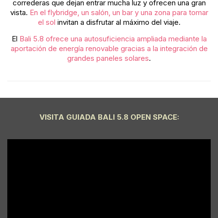
correderas que dejan entrar mucha luz y ofrecen una gran
vista.
En el flybridge, un salón, un bar y una zona para tomar
el sol
invitan a disfrutar al máximo del viaje.
El
Bali 5.8 ofrece una autosuficiencia ampliada mediante la
aportación de energía renovable gracias a la integración de
grandes paneles solares
.
VISITA GUIADA BALI 5.8 OPEN SPACE: