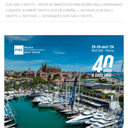
SUN SAILS YACHTS : VENTA DE BARCOS DISTRIBUIDORES BALI CATAMARANS
Y AGENTE SUNREEF YACHTS SUR DE ESPAÑA
>
NOTICIAS SUN SAILS
YACHTS
>
NOTICIAS
>
NOVEDADES SUN SAILS YACHTS