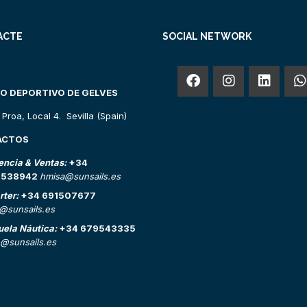
ACTE
SOCIAL NETWORK
O DEPORTIVO DE GELVES
o Proa, Local 4. Sevilla (Spain)
ACTOS
encia & Ventas:
+34
2538942
hmisa@sunsails.es
rter:
+34 691507677
o@sunsails.es
uela Náutica:
+34 679543335
@sunsails.es