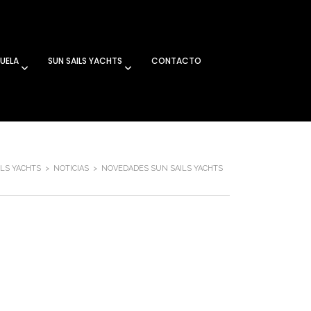
UELA
SUN SAILS YACHTS
CONTACTO
ILS YACHTS
>
NOTICIAS
>
NOVEDADES SUN SAILS YACHTS