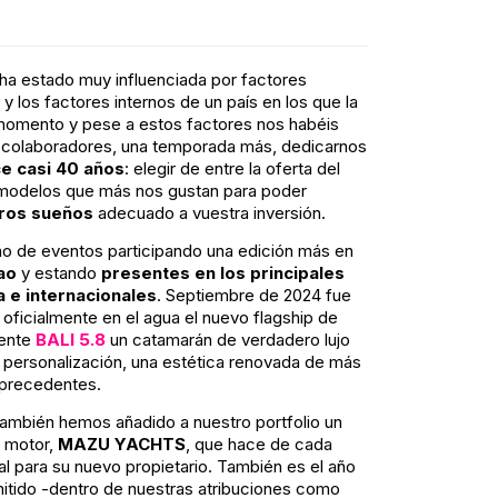
ha estado muy influenciada por factores
y los factores internos de un país en los que la
 momento y pese a estos factores nos habéis
o colaboradores, una temporada más, dedicarnos
e casi 40 años
: elegir de entre la oferta del
y modelos que más nos gustan para poder
tros sueños
adecuado a vuestra inversión.
o de eventos participando una edición más en
ao
y estando
presentes en los principales
 e internacionales
. Septiembre de 2024 fue
oficialmente en el agua el nuevo flagship de
nente
BALI 5.8
un catamarán de verdadero lujo
e personalización, una estética renovada de más
n precedentes.
 también hemos añadido a nuestro portfolio un
o motor,
MAZU YACHTS
, que hace de cada
l para su nuevo propietario. También es el año
itido -dentro de nuestras atribuciones como