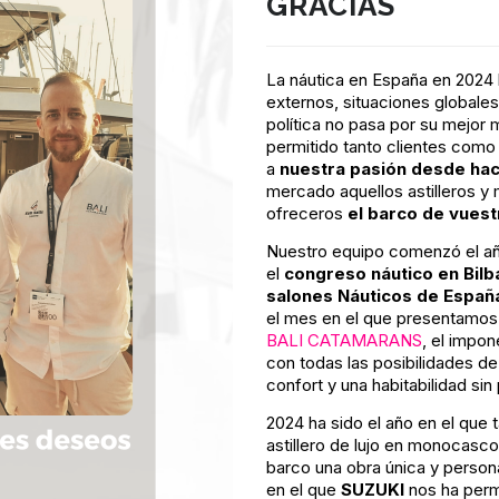
GRACIAS
La náutica en España en 2024 
externos, situaciones globales 
política no pasa por su mejor
permitido tanto clientes com
a
nuestra pasión desde hac
mercado aquellos astilleros 
ofreceros
el barco de vues
Nuestro equipo comenzó el añ
el
congreso náutico en Bilb
salones Náuticos de España
el mes en el que presentamos 
BALI CATAMARANS
, el impo
con todas las posibilidades d
confort y una habitabilidad si
2024 ha sido el año en el que
astillero de lujo en monocasc
barco una obra única y persona
en el que
SUZUKI
nos ha perm