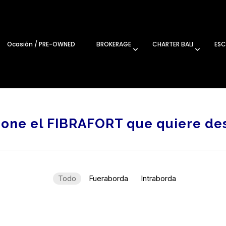
Ocasión / PRE-OWNED
BROKERAGE
CHARTER BALI
ESC
ione el FIBRAFORT que quiere des
Todo
Fueraborda
Intraborda