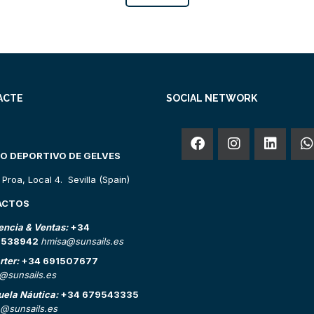
ACTE
SOCIAL NETWORK
O DEPORTIVO DE GELVES
o Proa, Local 4. Sevilla (Spain)
ACTOS
encia & Ventas:
+34
2538942
hmisa@sunsails.es
rter:
+34 691507677
o@sunsails.es
uela Náutica:
+34 679543335
@sunsails.es